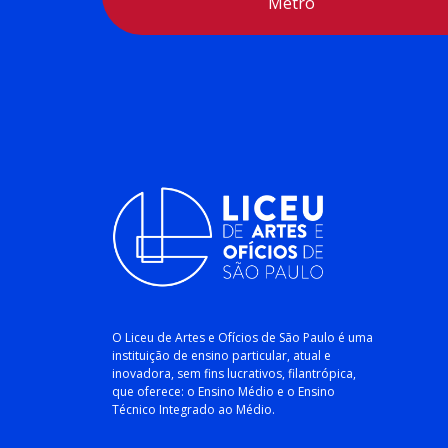
Metrô
O Liceu de Artes e Ofícios de São Paulo é uma
instituição de ensino particular, atual e
inovadora, sem fins lucrativos, filantrópica,
que oferece: o Ensino Médio e o Ensino
Técnico Integrado ao Médio.