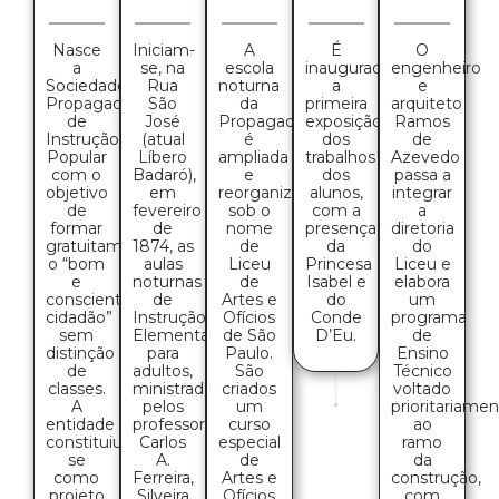
Iniciam-
A
Nasce
É
O
se, na
escola
a
inaugurada
engenheiro
Rua
noturna
Sociedade
a
e
São
da
Propagadora
primeira
arquiteto
José
Propagadora
de
exposição
Ramos
(atual
é
Instrução
dos
de
Líbero
ampliada
Popular
trabalhos
Azevedo
Badaró),
e
com o
dos
passa a
em
reorganizada
objetivo
alunos,
integrar
fevereiro
sob o
de
com a
a
de
nome
formar
presença
diretoria
1874, as
de
gratuitamente
da
do
aulas
Liceu
o “bom
Princesa
Liceu e
noturnas
de
e
Isabel e
elabora
de
Artes e
consciente
do
um
Instrução
Ofícios
cidadão”
Conde
programa
Elementar
de São
sem
D’Eu.
de
para
Paulo.
distinção
Ensino
adultos,
São
de
Técnico
ministradas
criados
classes.
voltado
pelos
um
A
prioritariame
professores
curso
entidade
ao
Carlos
especial
constituiu-
ramo
A.
de
se
da
Ferreira,
Artes e
como
construção,
Silveira
Ofícios
projeto
com