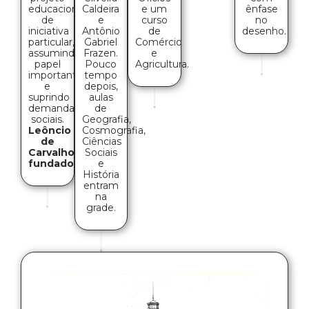
Caldeira
e um
educacional
ênfase
e
curso
de
no
Antônio
de
iniciativa
desenho.
Gabriel
Comércio
particular,
Frazen.
e
assumindo
Pouco
Agricultura.
papel
tempo
importante
depois,
e
aulas
suprindo
de
demandas
Geografia,
sociais.
Cosmografia,
Leôncio
Ciências
de
Sociais
Carvalho,
e
fundador
História
entram
na
grade.