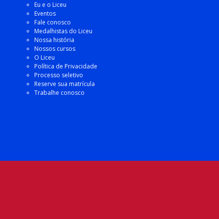
Eu e o Liceu
Eventos
Fale conosco
Medalhistas do Liceu
Nossa história
Nossos cursos
O Liceu
Política de Privacidade
Processo seletivo
Reserve sua matrícula
Trabalhe conosco