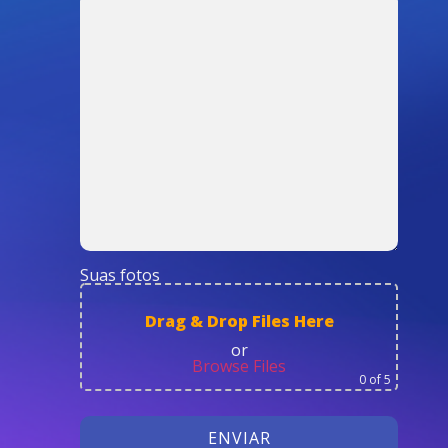
Suas fotos
Drag & Drop Files Here
or
Browse Files
0
of 5