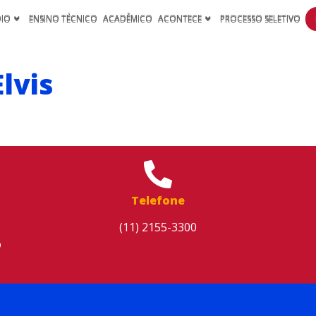
DIO
ENSINO TÉCNICO
ACADÊMICO
ACONTECE
PROCESSO SELETIVO
Elvis
Telefone
(11) 2155-3300
o