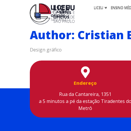
LICEU
ENSINO MÉ
Author:
Cristian 
Design gráfico
Endereço
Rua da Cantareira, 1351
a 5 minutos a pé da estação Tiradentes d
Metrô