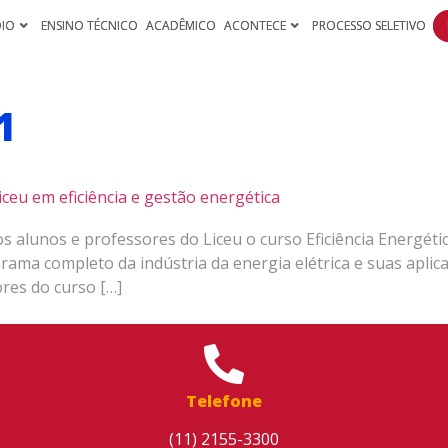
DIO
ENSINO TÉCNICO
ACADÊMICO
ACONTECE
PROCESSO SELETIVO
1
iceu em eficiência e gestão energética
s alunos e professores do Liceu o curso Eficiência Energéti
rama completo da indústria da energia elétrica e suas aplica
ores do curso […]
Telefone
(11) 2155-3300