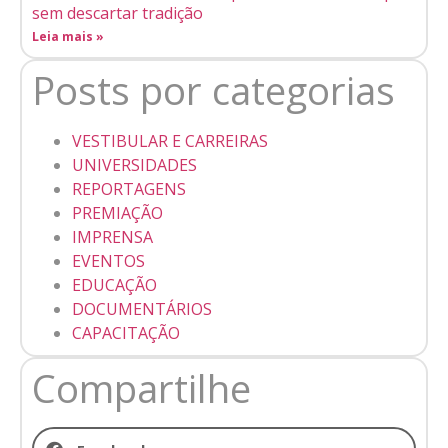
sem descartar tradição
Leia mais »
Posts por categorias
VESTIBULAR E CARREIRAS
UNIVERSIDADES
REPORTAGENS
PREMIAÇÃO
IMPRENSA
Utilizamos cookies para facilitar o uso do site, personalizar o
EVENTOS
conteúdo, melhorar o seu desempenho e proporcionar mais
EDUCAÇÃO
segurança à sua navegação. Para saber mais, consulte nossa
DOCUMENTÁRIOS
Política de Privacidade
CAPACITAÇÃO
Aceitar cookies
Compartilhe