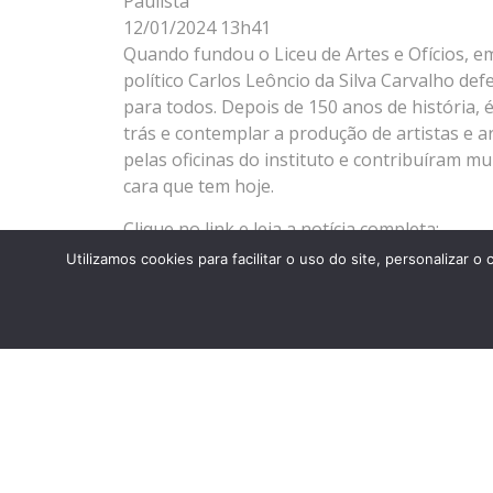
Paulista
12/01/2024 13h41
Quando fundou o Liceu de Artes e Ofícios, e
político Carlos Leôncio da Silva Carvalho de
para todos. Depois de 150 anos de história, é
trás e contemplar a produção de artistas e 
pelas oficinas do instituto e contribuíram mu
cara que tem hoje.
Clique no link e leia a notícia completa:
https://g1.globo.com/guia/guia-sp/noticia/2
Utilizamos cookies para facilitar o uso do site, personaliza
oficios-as-transformacoes-da-capital.ghtml