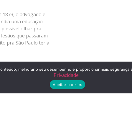
m 1873, o advogado e
fendia uma educação
 possível olhar pra
artesãos que passaram
ito pra São Paulo ter a
024/01/12/exposicao-entrelaca-historia-do-liceu-de-artes-e-
r o conteúdo, melhorar o seu desempenho e proporcionar mais segurança
Privacidade
Aceitar cookies