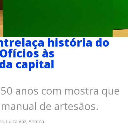
ntrelaça história do
Ofícios às
da capital
 150 anos com mostra que
 manual de artesãos.
s, Luiza Vaz, Antena