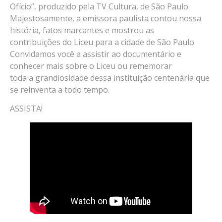
Ofício”, produzido pela TV Cultura, de São Paulo.
Majestosamente, a emissora paulista contou nossa
história, fatos marcantes e mostrou as
contribuições do Liceu para a cidade de São Paulo.
Convidamos você a assistir ao documentário e
conhecer mais sobre o Liceu ou rememorar
toda a grandiosidade dessa instituição centenária que
se reinventa a todo tempo.
ASSISTA!