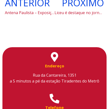
ANTERIOR
PRÓXIMO
Antena Paulista – Exposição no Centro Cultural Liceu de Artes e Ofícios de São Paulo conta história de 150 anos da instituição
Liceu é destaque no jornal O Globo em reportagem sobre Inteligência Artificial.
Utilizamos cookies para facilitar o uso do site, personalizar o
conteúdo, melhorar o seu desempenho e proporcionar mais
segurança à sua navegação. Para saber mais, consulte nossa
Política de Privacidade
Aceitar cookies
Endereço
Rua da Cantareira, 1351
a 5 minutos a pé da estação Tiradentes do Metrô
Telefone