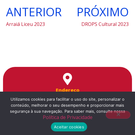
ANTERIOR
PRÓXIMO
Arraiá Liceu 2023
DROPS Cultural 2023
Endereço
Utilizamos cookies para facilitar o uso do site, personalizar o
Rua da Cantareira, 1351
conteúdo, melhorar o seu desempenho e proporcionar mais
a 5 minutos a pé da estação Tiradentes do Metrô
segurança à sua navegação. Para saber mais, consulte nossa
Política de Privacidade
Aceitar cookies