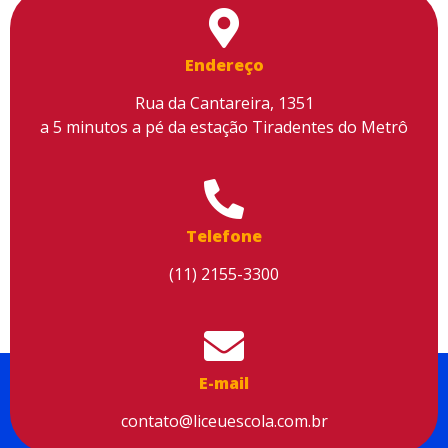
Endereço
Rua da Cantareira, 1351
a 5 minutos a pé da estação Tiradentes do Metrô
Telefone
(11) 2155-3300
Utilizamos cookies para facilitar o uso do site, personalizar o
conteúdo, melhorar o seu desempenho e proporcionar mais
segurança à sua navegação. Para saber mais, consulte nossa
Política de Privacidade
E-mail
Aceitar cookies
contato@liceuescola.com.br