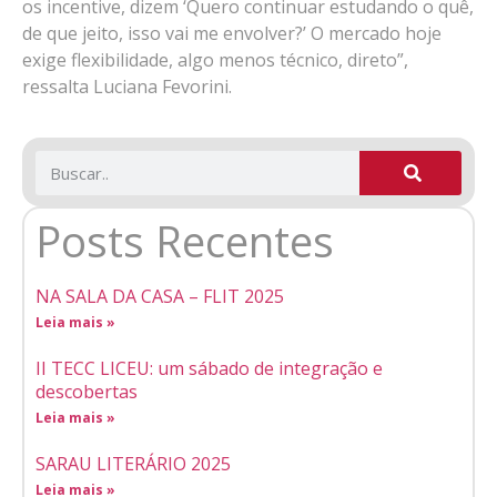
os incentive, dizem ‘Quero continuar estudando o quê,
de que jeito, isso vai me envolver?’ O mercado hoje
exige flexibilidade, algo menos técnico, direto”,
ressalta Luciana Fevorini.
Utilizamos cookies para facilitar o uso do site, personalizar o
conteúdo, melhorar o seu desempenho e proporcionar mais
segurança à sua navegação. Para saber mais, consulte nossa
Política de Privacidade
Aceitar cookies
Posts Recentes
NA SALA DA CASA – FLIT 2025
Leia mais »
II TECC LICEU: um sábado de integração e
descobertas
Leia mais »
SARAU LITERÁRIO 2025
Leia mais »