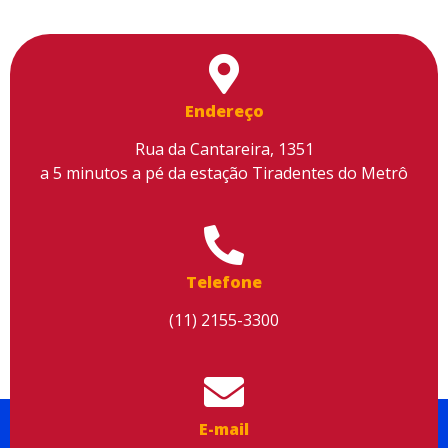
Utilizamos cookies para facilitar o uso do site, personalizar o
conteúdo, melhorar o seu desempenho e proporcionar mais
segurança à sua navegação. Para saber mais, consulte nossa
Endereço
Política de Privacidade
Aceitar cookies
Rua da Cantareira, 1351
a 5 minutos a pé da estação Tiradentes do Metrô
Telefone
(11) 2155-3300
E-mail