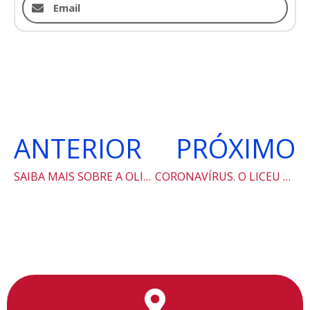
Email
ANTERIOR
PRÓXIMO
SAIBA MAIS SOBRE A OLIMPÍADA E SOBRE O Programa de Iniciação Científica (PIC).
CORONAVÍRUS. O LICEU FAZ O QUE MAIS ENTENDE: INSTRUI A RESPEITO.
Utilizamos cookies para facilitar o uso do site, personalizar o