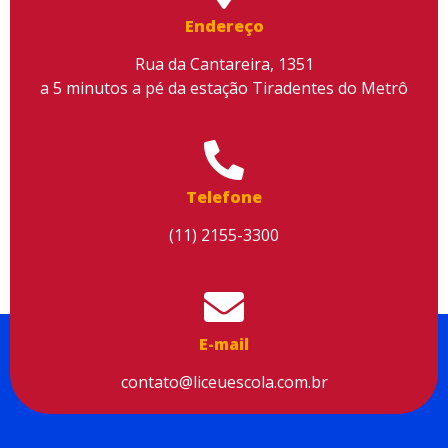
conteúdo, melhorar o seu desempenho e proporcionar mais
Endereço
segurança à sua navegação. Para saber mais, consulte nossa
Política de Privacidade
Rua da Cantareira, 1351
a 5 minutos a pé da estação Tiradentes do Metrô
Aceitar cookies
Telefone
(11) 2155-3300
E-mail
contato@liceuescola.com.br