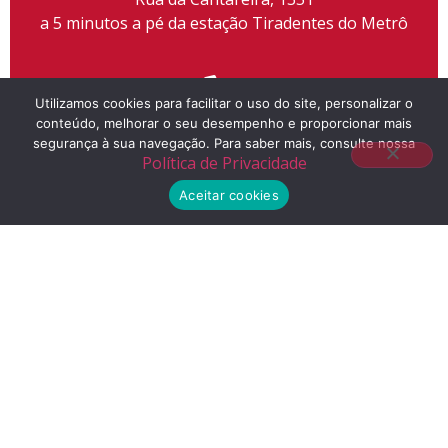
a 5 minutos a pé da estação Tiradentes do Metrô
Utilizamos cookies para facilitar o uso do site, personalizar o
conteúdo, melhorar o seu desempenho e proporcionar mais
Telefone
segurança à sua navegação. Para saber mais, consulte nossa
Política de Privacidade
(11) 2155-3300
Aceitar cookies
E-mail
contato@liceuescola.com.br