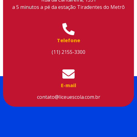
a 5 minutos a pé da estação Tiradentes do Metrô
Utilizamos cookies para facilitar o uso do site, personalizar o
conteúdo, melhorar o seu desempenho e proporcionar mais
Telefone
segurança à sua navegação. Para saber mais, consulte nossa
Política de Privacidade
(11) 2155-3300
Aceitar cookies
E-mail
contato@liceuescola.com.br