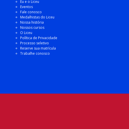
Eu e o Liceu
Eventos
Fale conosco
Medalhistas do Liceu
Nossa história
Nossos cursos
O Liceu
Política de Privacidade
Processo seletivo
Reserve sua matrícula
Trabalhe conosco