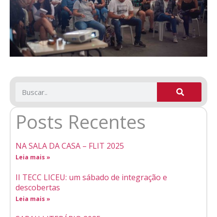
Posts Recentes
NA SALA DA CASA – FLIT 2025
Leia mais »
II TECC LICEU: um sábado de integração e
descobertas
Leia mais »