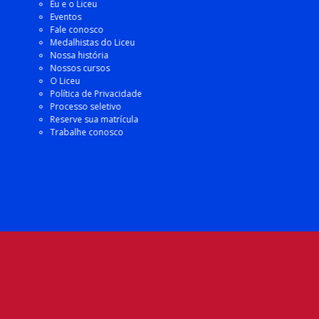
Eu e o Liceu
Eventos
Fale conosco
Medalhistas do Liceu
Nossa história
Nossos cursos
O Liceu
Política de Privacidade
Processo seletivo
Reserve sua matrícula
Trabalhe conosco