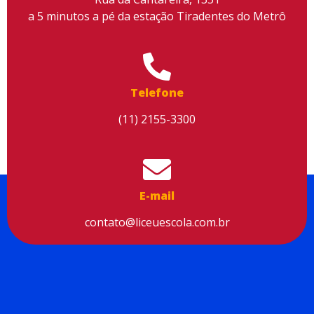
a 5 minutos a pé da estação Tiradentes do Metrô
Utilizamos cookies para facilitar o uso do site, personalizar o
conteúdo, melhorar o seu desempenho e proporcionar mais
Telefone
segurança à sua navegação. Para saber mais, consulte nossa
Política de Privacidade
(11) 2155-3300
Aceitar cookies
E-mail
contato@liceuescola.com.br