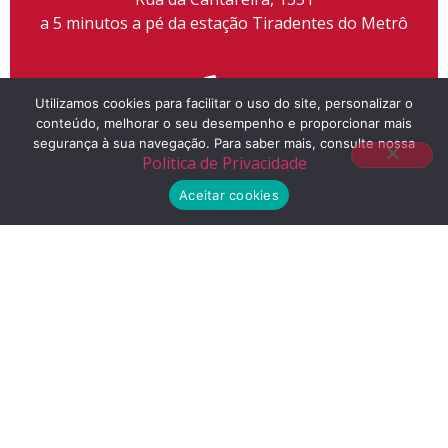
a 5 minutos a pé da estação Tiradentes do Metrô
Utilizamos cookies para facilitar o uso do site, personalizar o
conteúdo, melhorar o seu desempenho e proporcionar mais
Telefone
segurança à sua navegação. Para saber mais, consulte nossa
Política de Privacidade
(11) 2155-3300
Aceitar cookies
E-mail
contato@liceuescola.com.br