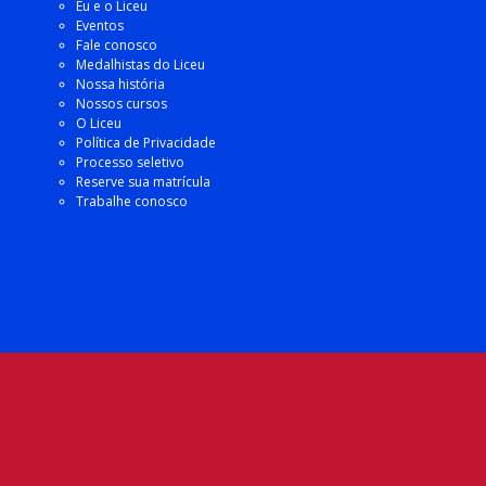
Eu e o Liceu
Eventos
Fale conosco
Medalhistas do Liceu
Nossa história
Nossos cursos
O Liceu
Política de Privacidade
Processo seletivo
Reserve sua matrícula
Trabalhe conosco