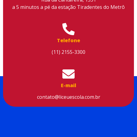
a 5 minutos a pé da estação Tiradentes do Metrô
Utilizamos cookies para facilitar o uso do site, personalizar o
conteúdo, melhorar o seu desempenho e proporcionar mais
Telefone
segurança à sua navegação. Para saber mais, consulte nossa
Política de Privacidade
(11) 2155-3300
Aceitar cookies
E-mail
contato@liceuescola.com.br