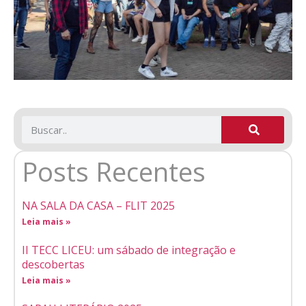
Posts Recentes
NA SALA DA CASA – FLIT 2025
Leia mais »
II TECC LICEU: um sábado de integração e
descobertas
Leia mais »