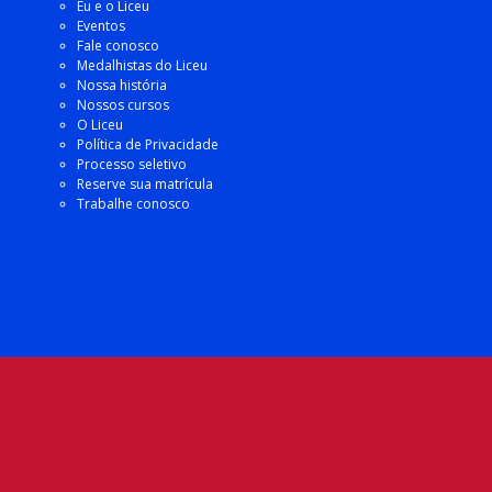
Eu e o Liceu
Eventos
Fale conosco
Medalhistas do Liceu
Nossa história
Nossos cursos
O Liceu
Política de Privacidade
Processo seletivo
Reserve sua matrícula
Trabalhe conosco