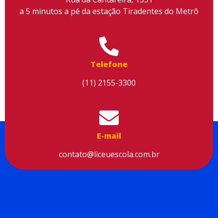
a 5 minutos a pé da estação Tiradentes do Metrô
Utilizamos cookies para facilitar o uso do site, personalizar o
conteúdo, melhorar o seu desempenho e proporcionar mais
Telefone
segurança à sua navegação. Para saber mais, consulte nossa
Política de Privacidade
(11) 2155-3300
Aceitar cookies
E-mail
contato@liceuescola.com.br