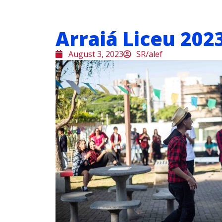
Arraiá Liceu 202
August 3, 2023
SR/alef