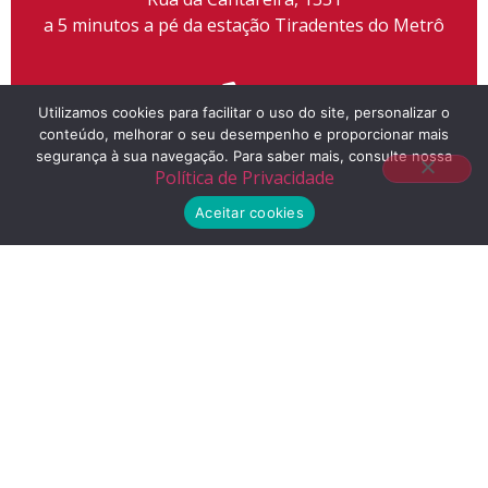
a 5 minutos a pé da estação Tiradentes do Metrô
Utilizamos cookies para facilitar o uso do site, personalizar o
conteúdo, melhorar o seu desempenho e proporcionar mais
Telefone
segurança à sua navegação. Para saber mais, consulte nossa
Política de Privacidade
(11) 2155-3300
Aceitar cookies
E-mail
contato@liceuescola.com.br