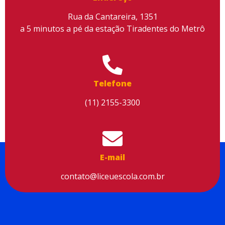
Rua da Cantareira, 1351
a 5 minutos a pé da estação Tiradentes do Metrô
Utilizamos cookies para facilitar o uso do site, personalizar o
conteúdo, melhorar o seu desempenho e proporcionar mais
segurança à sua navegação. Para saber mais, consulte nossa
Política de Privacidade
Telefone
Aceitar cookies
(11) 2155-3300
E-mail
contato@liceuescola.com.br