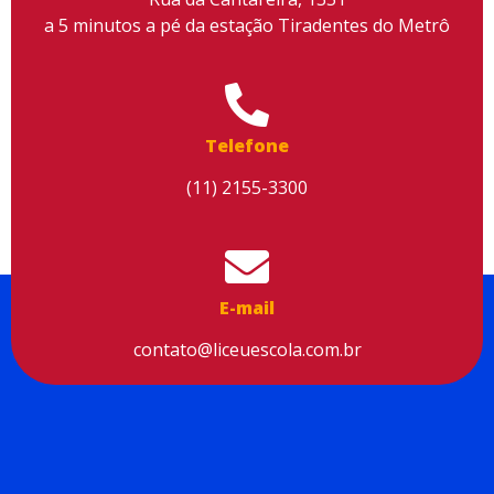
a 5 minutos a pé da estação Tiradentes do Metrô
Utilizamos cookies para facilitar o uso do site, personalizar o
conteúdo, melhorar o seu desempenho e proporcionar mais
Telefone
segurança à sua navegação. Para saber mais, consulte nossa
Política de Privacidade
(11) 2155-3300
Aceitar cookies
E-mail
contato@liceuescola.com.br