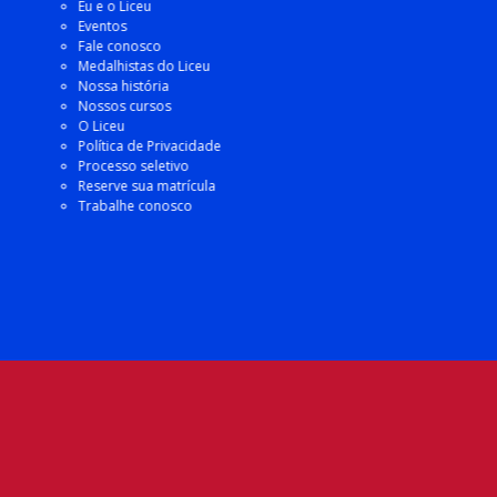
Eu e o Liceu
Eventos
Fale conosco
Medalhistas do Liceu
Nossa história
Nossos cursos
O Liceu
Política de Privacidade
Processo seletivo
Reserve sua matrícula
Trabalhe conosco