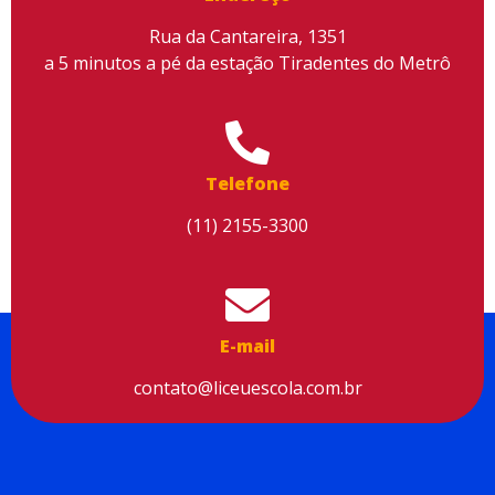
Rua da Cantareira, 1351
a 5 minutos a pé da estação Tiradentes do Metrô
Utilizamos cookies para facilitar o uso do site, personalizar o
conteúdo, melhorar o seu desempenho e proporcionar mais
segurança à sua navegação. Para saber mais, consulte nossa
Política de Privacidade
Telefone
Aceitar cookies
(11) 2155-3300
E-mail
contato@liceuescola.com.br