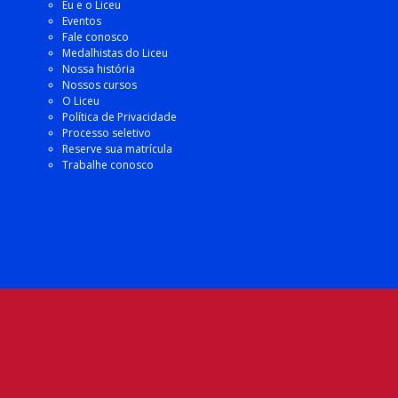
Eu e o Liceu
Eventos
Fale conosco
Medalhistas do Liceu
Nossa história
Nossos cursos
O Liceu
Política de Privacidade
Processo seletivo
Reserve sua matrícula
Trabalhe conosco