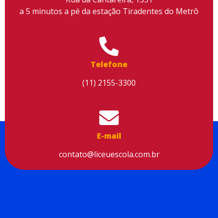
a 5 minutos a pé da estação Tiradentes do Metrô
Utilizamos cookies para facilitar o uso do site, personalizar o
conteúdo, melhorar o seu desempenho e proporcionar mais
Telefone
segurança à sua navegação. Para saber mais, consulte nossa
Política de Privacidade
(11) 2155-3300
Aceitar cookies
E-mail
contato@liceuescola.com.br