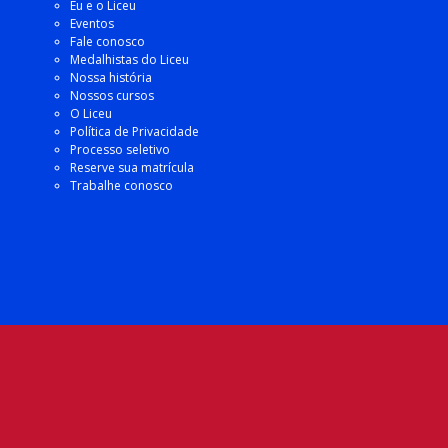
Eu e o Liceu
Eventos
Fale conosco
Medalhistas do Liceu
Nossa história
Nossos cursos
O Liceu
Política de Privacidade
Processo seletivo
Reserve sua matrícula
Trabalhe conosco