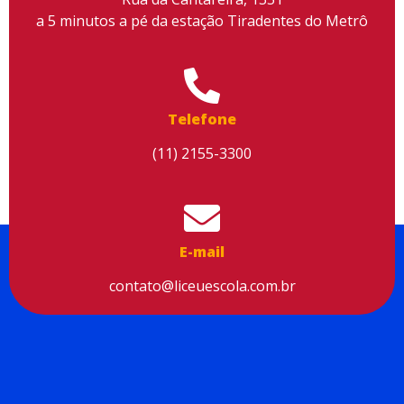
a 5 minutos a pé da estação Tiradentes do Metrô
Utilizamos cookies para facilitar o uso do site, personalizar o
conteúdo, melhorar o seu desempenho e proporcionar mais
Telefone
segurança à sua navegação. Para saber mais, consulte nossa
Política de Privacidade
(11) 2155-3300
Aceitar cookies
E-mail
contato@liceuescola.com.br