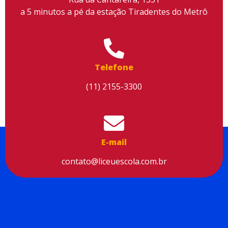
a 5 minutos a pé da estação Tiradentes do Metrô
Utilizamos cookies para facilitar o uso do site, personalizar o
conteúdo, melhorar o seu desempenho e proporcionar mais
Telefone
segurança à sua navegação. Para saber mais, consulte nossa
Política de Privacidade
(11) 2155-3300
Aceitar cookies
E-mail
contato@liceuescola.com.br