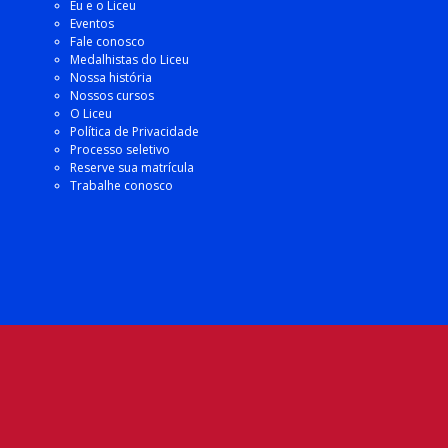
Eu e o Liceu
Eventos
Fale conosco
Medalhistas do Liceu
Nossa história
Nossos cursos
O Liceu
Política de Privacidade
Processo seletivo
Reserve sua matrícula
Trabalhe conosco