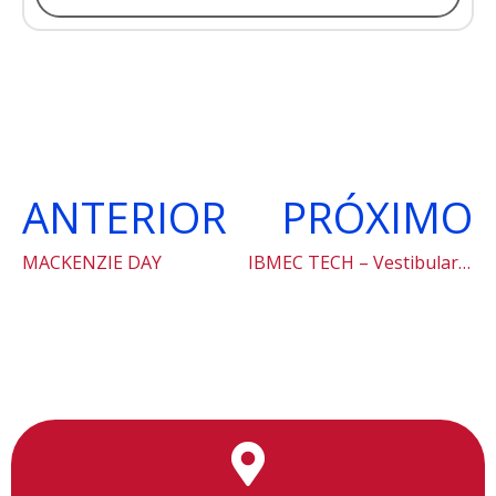
ANTERIOR
PRÓXIMO
MACKENZIE DAY
IBMEC TECH – Vestibular 2023
Utilizamos cookies para facilitar o uso do site, personalizar o
conteúdo, melhorar o seu desempenho e proporcionar mais
segurança à sua navegação. Para saber mais, consulte nossa
Política de Privacidade
Aceitar cookies