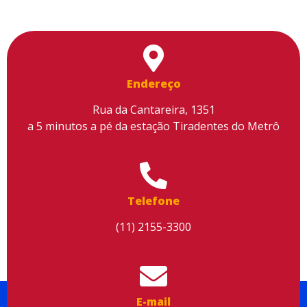
Endereço
Rua da Cantareira, 1351
a 5 minutos a pé da estação Tiradentes do Metrô
Telefone
(11) 2155-3300
Utilizamos cookies para facilitar o uso do site, personalizar o
conteúdo, melhorar o seu desempenho e proporcionar mais
segurança à sua navegação. Para saber mais, consulte nossa
Política de Privacidade
E-mail