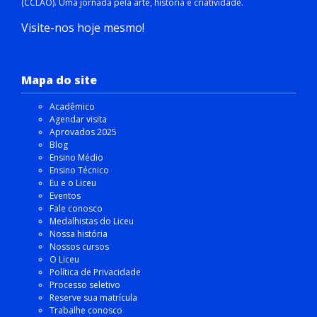
(CCLAO). Uma jornada pela arte, história e criatividade.
Visite-nos hoje mesmo!
Mapa do site
Acadêmico
Agendar visita
Aprovados 2025
Blog
Ensino Médio
Ensino Técnico
Eu e o Liceu
Eventos
Fale conosco
Medalhistas do Liceu
Nossa história
Nossos cursos
O Liceu
Política de Privacidade
Processo seletivo
Reserve sua matrícula
Trabalhe conosco