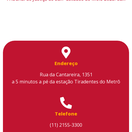
Endereço
Rua da Cantareira, 1351
a 5 minutos a pé da estação Tiradentes do Metrô
Telefone
(11) 2155-3300
Utilizamos cookies para facilitar o uso do site, personalizar o
conteúdo, melhorar o seu desempenho e proporcionar mais