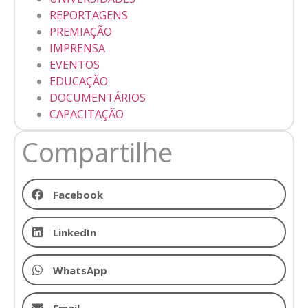
REPORTAGENS
PREMIAÇÃO
IMPRENSA
EVENTOS
EDUCAÇÃO
Utilizamos cookies para facilitar o uso do site, personalizar o
DOCUMENTÁRIOS
conteúdo, melhorar o seu desempenho e proporcionar mais
CAPACITAÇÃO
segurança à sua navegação. Para saber mais, consulte nossa
Política de Privacidade
Compartilhe
Aceitar cookies
Facebook
LinkedIn
WhatsApp
Email