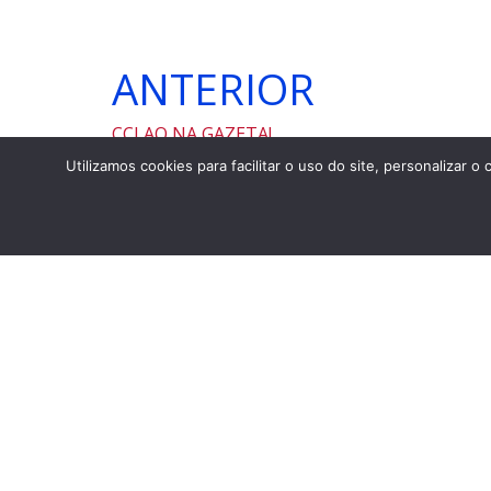
ANTERIOR
CCLAO NA GAZETA!
Utilizamos cookies para facilitar o uso do site, personaliza
Endereço
Rua da Cantareira, 1351
a 5 minutos a pé da estação Tiradentes d
Metrô