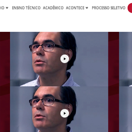
DIO
ENSINO TÉCNICO
ACADÊMICO
ACONTECE
PROCESSO SELETIVO