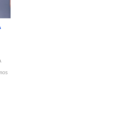
A
.
amos