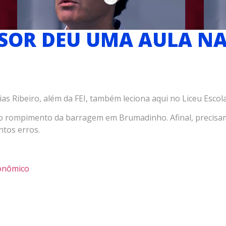
SOR DEU UMA AULA N
s Ribeiro, além da FEI, também leciona aqui no Liceu Escola
re o rompimento da barragem em Brumadinho. Afinal, precis
ntos erros.
conômico