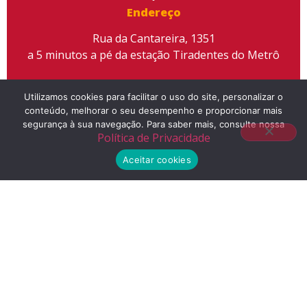
Endereço
Rua da Cantareira, 1351
a 5 minutos a pé da estação Tiradentes do Metrô
Utilizamos cookies para facilitar o uso do site, personalizar o
conteúdo, melhorar o seu desempenho e proporcionar mais
segurança à sua navegação. Para saber mais, consulte nossa
Telefone
Política de Privacidade
(11) 2155-3300
Aceitar cookies
E-mail
contato@liceuescola.com.br