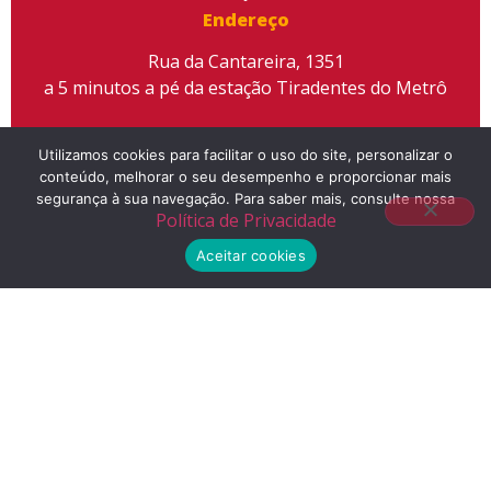
Endereço
Rua da Cantareira, 1351
a 5 minutos a pé da estação Tiradentes do Metrô
Utilizamos cookies para facilitar o uso do site, personalizar o
conteúdo, melhorar o seu desempenho e proporcionar mais
segurança à sua navegação. Para saber mais, consulte nossa
Telefone
Política de Privacidade
(11) 2155-3300
Aceitar cookies
E-mail
contato@liceuescola.com.br