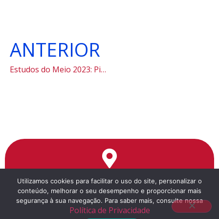
ANTERIOR
Estudos do Meio 2023: Pinacoteca
Endereço
Utilizamos cookies para facilitar o uso do site, personalizar o
conteúdo, melhorar o seu desempenho e proporcionar mais
Rua da Cantareira, 1351
segurança à sua navegação. Para saber mais, consulte nossa
a 5 minutos a pé da estação Tiradentes do Metrô
Política de Privacidade