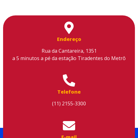
Endereço
Rua da Cantareira, 1351
a 5 minutos a pé da estação Tiradentes do Metrô
Utilizamos cookies para facilitar o uso do site, personalizar o
conteúdo, melhorar o seu desempenho e proporcionar mais
segurança à sua navegação. Para saber mais, consulte nossa
Política de Privacidade
Telefone
Aceitar cookies
(11) 2155-3300
E-mail