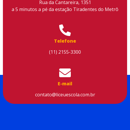
segurança à sua navegação. Para saber mais, consulte nossa
Rua da Cantareira, 1351
Política de Privacidade
a 5 minutos a pé da estação Tiradentes do Metrô
Aceitar cookies
Telefone
(11) 2155-3300
E-mail
contato@liceuescola.com.br