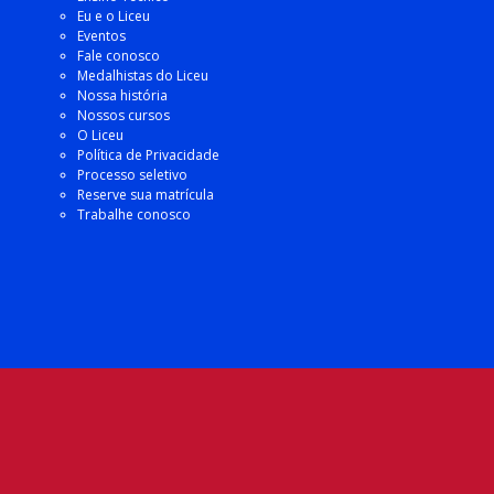
Eu e o Liceu
Eventos
Fale conosco
Medalhistas do Liceu
Nossa história
Nossos cursos
O Liceu
Política de Privacidade
Processo seletivo
Reserve sua matrícula
Trabalhe conosco