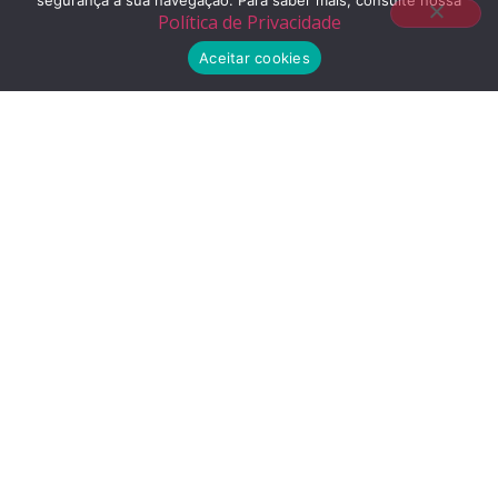
segurança à sua navegação. Para saber mais, consulte nossa
Rua da Cantareira, 1351
Política de Privacidade
a 5 minutos a pé da estação Tiradentes do Metrô
Aceitar cookies
Telefone
(11) 2155-3300
E-mail
contato@liceuescola.com.br