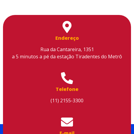
Endereço
Rua da Cantareira, 1351
a 5 minutos a pé da estação Tiradentes do Metrô
Utilizamos cookies para facilitar o uso do site, personalizar o
conteúdo, melhorar o seu desempenho e proporcionar mais
segurança à sua navegação. Para saber mais, consulte nossa
Política de Privacidade
Telefone
Aceitar cookies
(11) 2155-3300
E-mail