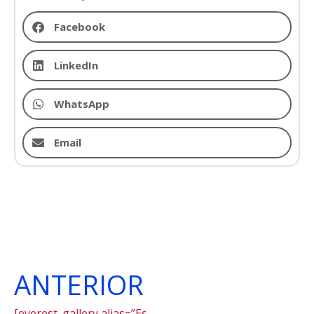
Facebook
LinkedIn
WhatsApp
Email
ANTERIOR
[everest_gallery alias=”Estudos do Meio 2023: visita ao MAC”]