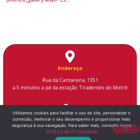
Endereço
Rua da Cantareira, 1351
a 5 minutos a pé da estação Tiradentes do Metrô
Utilizamos cookies para facilitar o uso do site, personalizar o
conteúdo, melhorar o seu desempenho e proporcionar mais
Telefone
segurança à sua navegação. Para saber mais, consulte nossa
Política de Privacidade
(11) 2155-3300