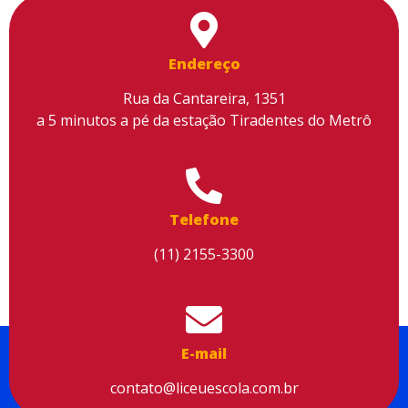
Endereço
Rua da Cantareira, 1351
a 5 minutos a pé da estação Tiradentes do Metrô
Utilizamos cookies para facilitar o uso do site, personalizar o
conteúdo, melhorar o seu desempenho e proporcionar mais
segurança à sua navegação. Para saber mais, consulte nossa
Política de Privacidade
Telefone
Aceitar cookies
(11) 2155-3300
E-mail
contato@liceuescola.com.br