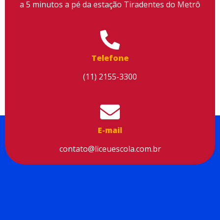
a 5 minutos a pé da estação Tiradentes do Metrô
Aceitar cookies
Telefone
(11) 2155-3300
E-mail
contato@liceuescola.com.br