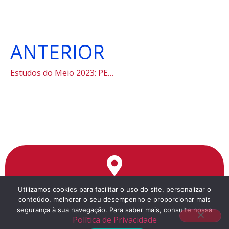
ANTERIOR
Estudos do Meio 2023: PETAR
Endereço
Utilizamos cookies para facilitar o uso do site, personalizar o
conteúdo, melhorar o seu desempenho e proporcionar mais
Rua da Cantareira, 1351
segurança à sua navegação. Para saber mais, consulte nossa
a 5 minutos a pé da estação Tiradentes do Metrô
Política de Privacidade