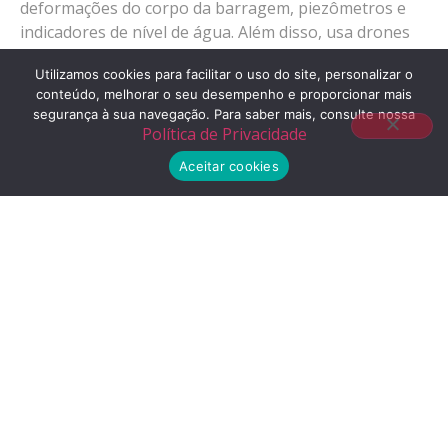
deformações do corpo da barragem, piezômetros e
indicadores de nível de água. Além disso, usa drones
para fazer o levantamento topográfico e obter fotos
Utilizamos cookies para facilitar o uso do site, personalizar o
aéreas. Conjugadas, essas tecnologias permitem o
conteúdo, melhorar o seu desempenho e proporcionar mais
conhecimento total do comportamento do rejeito”.
segurança à sua navegação. Para saber mais, consulte nossa
Política de Privacidade
Já a CSN Mineração informou, por nota, que a
“Barragem Casa de Pedra, em Congonhas, Minas
Aceitar cookies
Gerais, construída pelo método jusante, é segura. A
população de Congonhas pode ficar tranquila.
Via:
Blog ESTADÃO
Posts Recentes