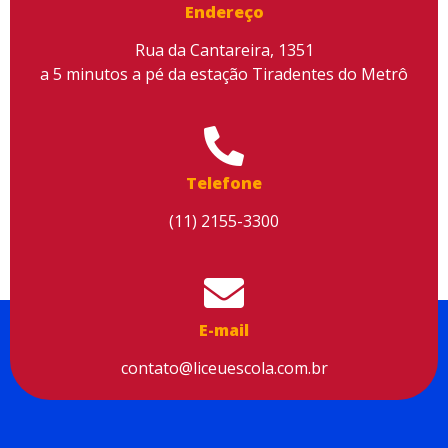
Endereço
Rua da Cantareira, 1351
a 5 minutos a pé da estação Tiradentes do Metrô
Utilizamos cookies para facilitar o uso do site, personalizar o
conteúdo, melhorar o seu desempenho e proporcionar mais
segurança à sua navegação. Para saber mais, consulte nossa
Telefone
Política de Privacidade
(11) 2155-3300
Aceitar cookies
E-mail
contato@liceuescola.com.br