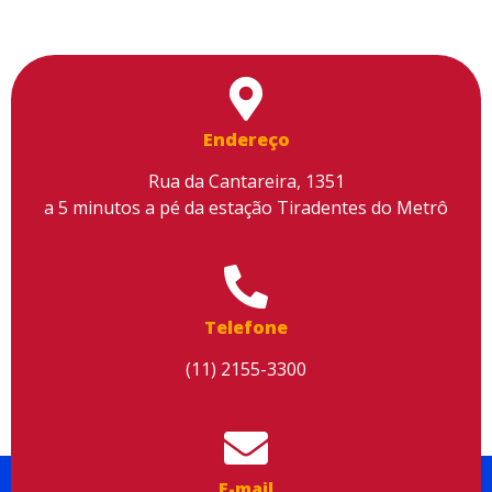
Endereço
Rua da Cantareira, 1351
a 5 minutos a pé da estação Tiradentes do Metrô
Utilizamos cookies para facilitar o uso do site, personalizar o
conteúdo, melhorar o seu desempenho e proporcionar mais
segurança à sua navegação. Para saber mais, consulte nossa
Política de Privacidade
Telefone
Aceitar cookies
(11) 2155-3300
E-mail