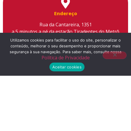
Endereço
Rua da Cantareira, 1351
a 5 minutos a pé da estação Tiradentes do Metrô
Utilizamos cookies para facilitar o uso do site, personalizar o
conteúdo, melhorar o seu desempenho e proporcionar mais
segurança à sua navegação. Para saber mais, consulte nossa
Política de Privacidade
Telefone
Aceitar cookies
(11) 2155-3300
E-mail
contato@liceuescola.com.br