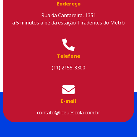
Endereço
Rua da Cantareira, 1351
a 5 minutos a pé da estação Tiradentes do Metrô
Utilizamos cookies para facilitar o uso do site, personalizar o
conteúdo, melhorar o seu desempenho e proporcionar mais
segurança à sua navegação. Para saber mais, consulte nossa
Telefone
Política de Privacidade
(11) 2155-3300
Aceitar cookies
E-mail
contato@liceuescola.com.br