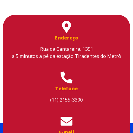
Endereço
Rua da Cantareira, 1351
a 5 minutos a pé da estação Tiradentes do Metrô
Utilizamos cookies para facilitar o uso do site, personalizar o
conteúdo, melhorar o seu desempenho e proporcionar mais
segurança à sua navegação. Para saber mais, consulte nossa
Política de Privacidade
Telefone
Aceitar cookies
(11) 2155-3300
E-mail