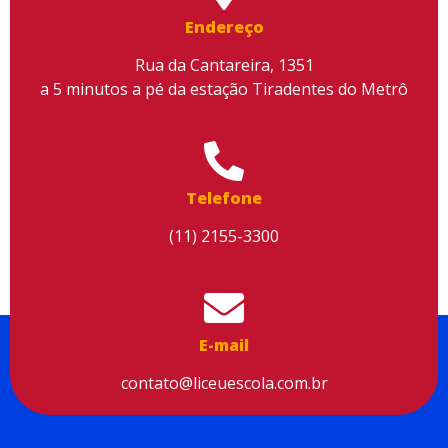
conteúdo, melhorar o seu desempenho e proporcionar mais
Endereço
segurança à sua navegação. Para saber mais, consulte nossa
Política de Privacidade
Rua da Cantareira, 1351
a 5 minutos a pé da estação Tiradentes do Metrô
Aceitar cookies
Telefone
(11) 2155-3300
E-mail
contato@liceuescola.com.br